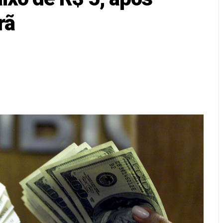
 que definirá taxa básica de juros
rã
sofre corte de 23,1% em 2025, o maior da história