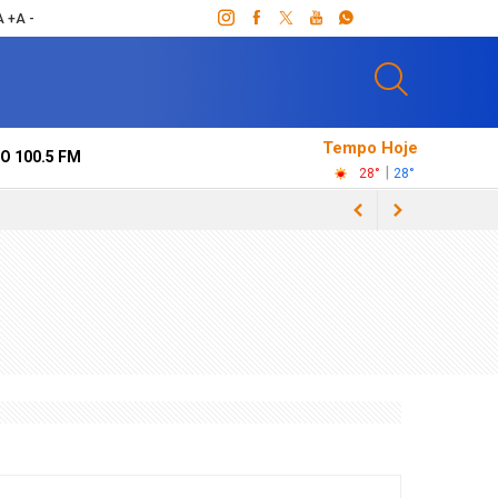
A +
A -
Tempo Hoje
O 100.5 FM
|
28°
28°