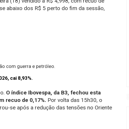
eira (18) vendido a R$ 4,998, com recuo de
-se abaixo dos R$ 5 perto do fim da sessão,
.
ção com guerra e petróleo.
026, cai 8,93%.
so.
O índice Ibovespa, da B3, fechou esta
om recuo de 0,17%.
Por volta das 15h30, o
erou-se após a redução das tensões no Oriente