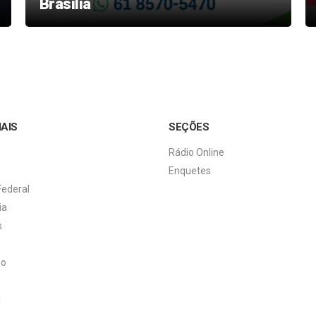
Brasília
IAIS
SEÇÕES
Rádio Online
Enquetes
Federal
ia
s
ão
l