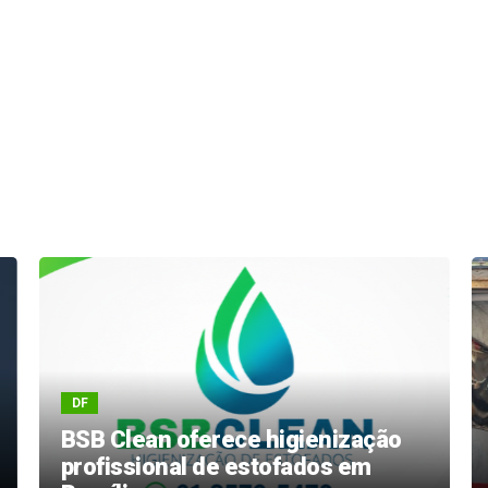
DF
BSB Clean oferece higienização
profissional de estofados em