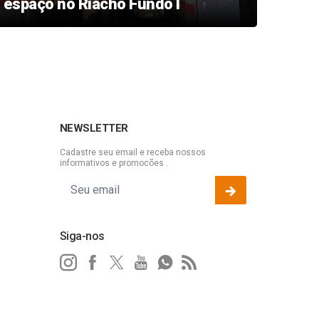
espaço no Riacho Fundo I
jits
Cida
NEWSLETTER
Cadastre seu email e receba nossos
informativos e promocões .
Siga-nos