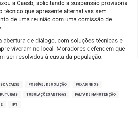
zou a Caesb, solicitando a suspensão provisória
o técnico que apresente alternativas sem
ento de uma reunião com uma comissão de
.
a abertura de diálogo, com soluções técnicas e
empre viveram no local. Moradores defendem que
m ser resolvidos à custa da população.
S DA CAESB
POSSÍVEL DEMOLIÇÃO
PUXADINHOS
TRUTURAIS
TUBULAÇÕES ANTIGAS
FALTA DE MANUTENÇÃO
DE
IPT