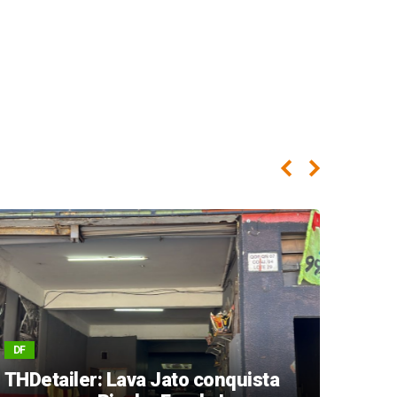
DF
DF
Inst
THDetailer: Lava Jato conquista
tran