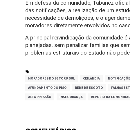
Em defesa da comunidade, Tabanez oficiali
das notificações, a realização de um estud
necessidade de demolições, e o agendam
moradores diretamente envolvidos no caso
A principal reivindicação da comunidade é 
planejadas, sem penalizar famílias que s
problemas estruturais do Estado não pode
MORADORES DO SETOR P SUL
CEILÂNDIA
NOTIFICAÇÕE
AFUNDAMENTO DO PISO
REDE DE ESGOTO
FALHAS ES
ALTA PRESSÃO
INSEGURANÇA
REVOLTA DA COMUNIDA