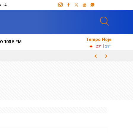
A +
A -
Tempo Hoje
O 100.5 FM
|
23°
23°