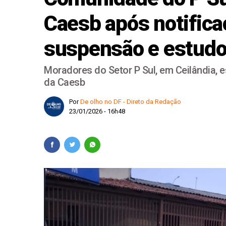
Copom inicia reunião
Caesb após notifica
Ajuda internacional 
suspensão e estudo
Moradores do Setor P Sul, em Ceilândia, 
da Caesb
Por
De olho no DF - Direto da Redação
23/01/2026 - 16h48