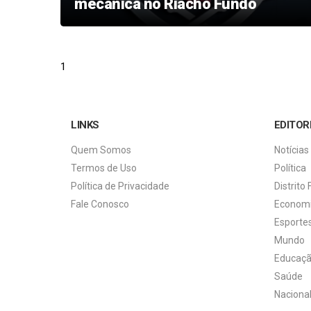
mecânica no Riacho Fundo
1
LINKS
EDITOR
Quem Somos
Notícias
Termos de Uso
Política
Política de Privacidade
Distrito 
Fale Conosco
Econom
Esporte
Mundo
Educaç
Saúde
Naciona