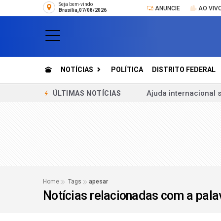
Seja bem-vindo
ANUNCIE
AO VIV
Brasília,07/08/2026
NOTÍCIAS
POLÍTICA
DISTRITO FEDERAL
Emissão de notas fi
ÚLTIMAS NOTÍCIAS
Copom inicia nesta te
Lula conversa com Pu
ONG culpa Marrocos 
Especialistas diver
Espanha cita grupos
Home
Tags
apesar
Notícias relacionadas com a pal
Brasil deve aproveit
Produção da indústri