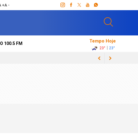
A +
A -
Tempo Hoje
O 100.5 FM
|
23°
23°