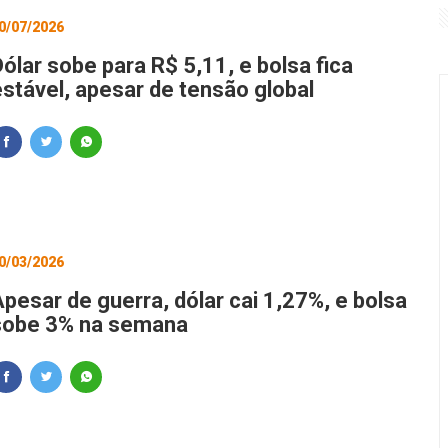
0/07/2026
 que definirá taxa básica de juros
ólar sobe para R$ 5,11, e bolsa fica
sofre corte de 23,1% em 2025, o maior da história
estável, apesar de tensão global
0/03/2026
Apesar de guerra, dólar cai 1,27%, e bolsa
sobe 3% na semana