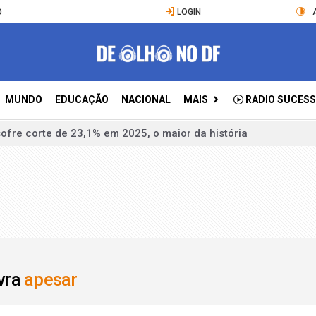
O
LOGIN
MUNDO
EDUCAÇÃO
NACIONAL
MAIS
RADIO SUCESS
scais com CBS e IBS começa nesta segunda-feira
rça reunião para definir taxa básica de juros
tin sobre comércio e geopolítica
por “desespero” de imigrantes rumo à Europa
gem sobre anuência de Marrocos em migração a Ceuta
 “reacionários” e fake news em imigração em Ceuta
avra
apesar
ar aliança com China para soberania digital em IA
a brasileira cai 1,8% de maio para junho