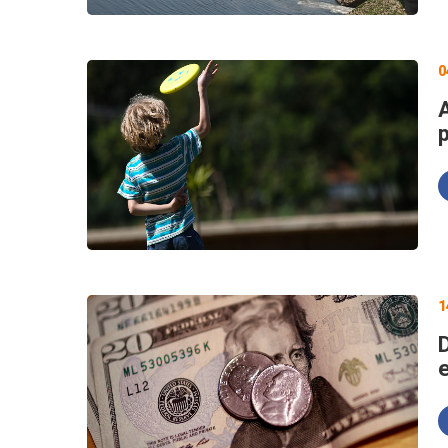
0
1
D
e